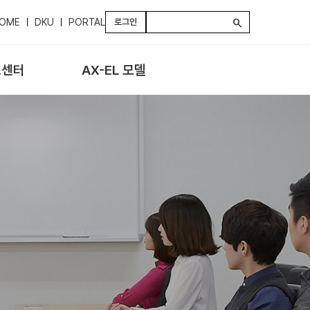
OME
DKU
PORTAL
로그인
search
스센터
AX-EL 모델