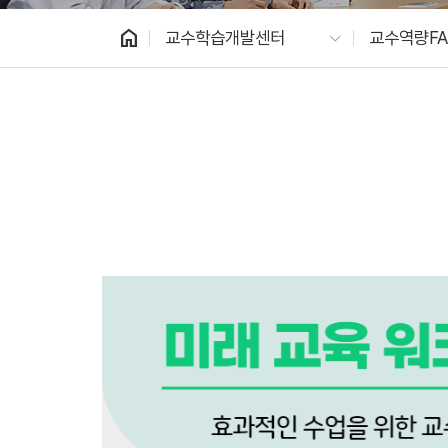
home
교수학습개발센터
교수역량FA