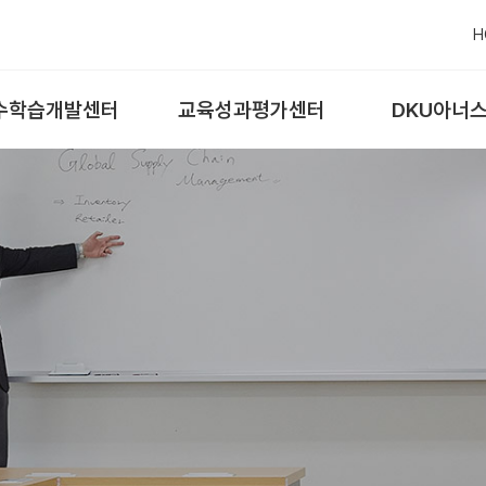
H
수학습개발센터
교육성과평가센터
DKU아너