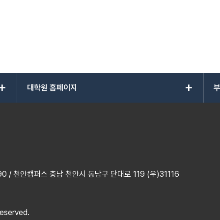
add
add
대학원 홈페이지
부
 / 천안캠퍼스 충남 천안시 동남구 단대로 119 (우)31116
reserved.