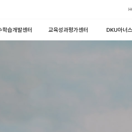
H
수학습개발센터
교육성과평가센터
DKU아너