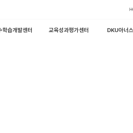
H
수학습개발센터
교육성과평가센터
DKU아너