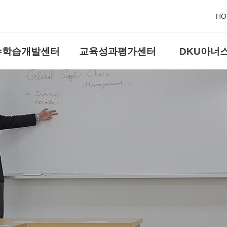
HO
수학습개발센터
교육성과평가센터
DKU아너