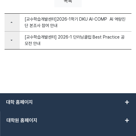
목록
[교수학습개발센터]2026-1학기 DKU AI-COMP AI 역량진
arrow_drop_up
단 본조사 참여 안내
[교수학습개발센터] 2026-1 단러닝클럽 Best Practice 공
arrow_drop_down
모전 안내
add
대학 홈페이지
add
대학원 홈페이지