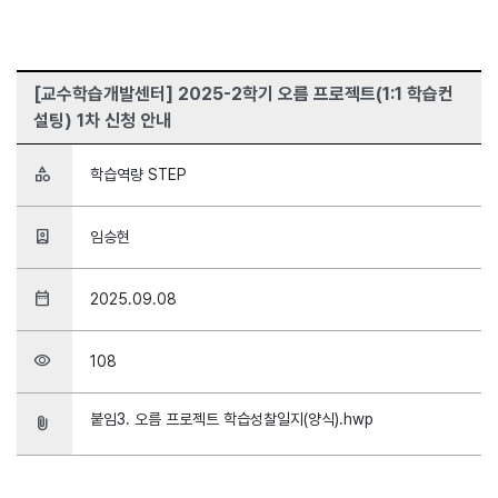
[교수학습개발센터] 2025-2학기 오름 프로젝트(1:1 학습컨
설팅) 1차 신청 안내
category
학습역량 STEP
person_book
임승현
date_range
2025.09.08
visibility
108
붙임3. 오름 프로젝트 학습성찰일지(양식).hwp
attach_file