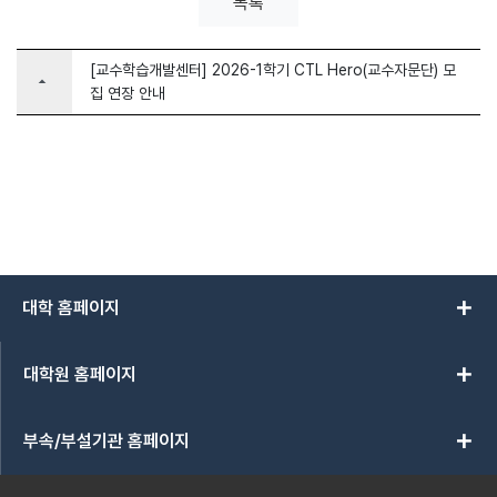
목록
[교수학습개발센터] 2026-1학기 CTL Hero(교수자문단) 모
arrow_drop_up
집 연장 안내
add
대학 홈페이지
add
대학원 홈페이지
add
부속/부설기관 홈페이지