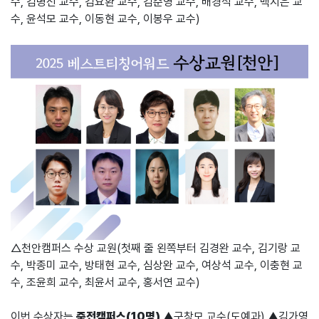
수, 김명선 교수, 김요환 교수, 김준영 교수, 배경석 교수, 백지은 교
수, 윤석모 교수, 이동현 교수, 이봉우 교수)
△천안캠퍼스 수상 교원(첫째 줄 왼쪽부터 김경완 교수, 김기랑 교
수, 박종미 교수, 방태현 교수, 심상완 교수, 여상석 교수, 이충현 교
수, 조윤희 교수, 최윤서 교수, 홍서연 교수)
이번 수상자는
죽전캠퍼스(10명)
▲구창모 교수(도예과) ▲김가영