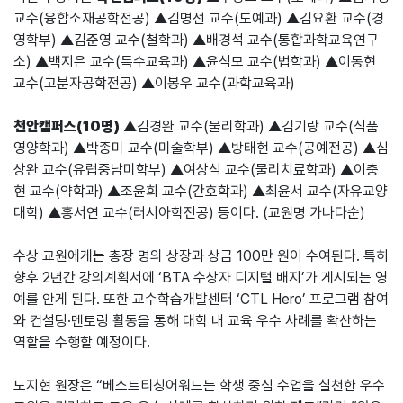
교수(융합소재공학전공) ▲김명선 교수(도예과) ▲김요환 교수(경
영학부) ▲김준영 교수(철학과) ▲배경석 교수(통합과학교육연구
소) ▲백지은 교수(특수교육과) ▲윤석모 교수(법학과) ▲이동현
교수(고분자공학전공) ▲이봉우 교수(과학교육과)
천안캠퍼스(10명)
▲김경완 교수(물리학과) ▲김기랑 교수(식품
영양학과) ▲박종미 교수(미술학부) ▲방태현 교수(공예전공) ▲심
상완 교수(유럽중남미학부) ▲여상석 교수(물리치료학과) ▲이충
현 교수(약학과) ▲조윤희 교수(간호학과) ▲최윤서 교수(자유교양
대학) ▲홍서연 교수(러시아학전공) 등이다. (교원명 가나다순)
수상 교원에게는 총장 명의 상장과 상금 100만 원이 수여된다. 특히
향후 2년간 강의계획서에 ‘BTA 수상자 디지털 배지’가 게시되는 영
예를 안게 된다. 또한 교수학습개발센터 ‘CTL Hero’ 프로그램 참여
와 컨설팅·멘토링 활동을 통해 대학 내 교육 우수 사례를 확산하는
역할을 수행할 예정이다.
노지현 원장은 “베스트티칭어워드는 학생 중심 수업을 실천한 우수