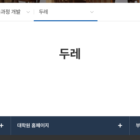
육과정 개발
두레
두레
add
add
대학원 홈페이지
부