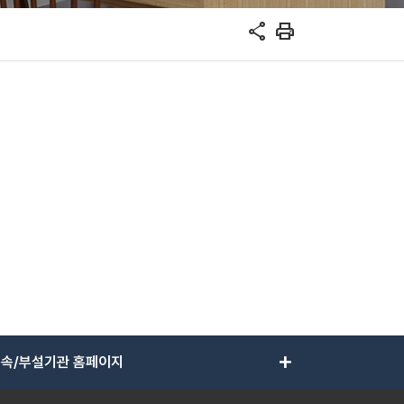
share
print
add
속/부설기관 홈페이지